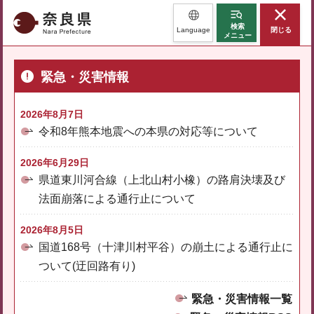
奈良県
検索
Language
閉じる
メニュー
緊急・災害情報
2026年8月7日
令和8年熊本地震への本県の対応等について
2026年6月29日
県道東川河合線（上北山村小橡）の路肩決壊及び
法面崩落による通行止について
2026年8月5日
国道168号（十津川村平谷）の崩土による通行止に
ついて(迂回路有り)
緊急・災害情報一覧