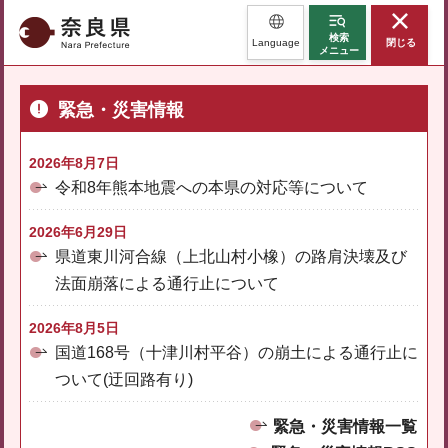
奈良県
検索
Language
閉じる
メニュー
緊急・災害情報
2026年8月7日
令和8年熊本地震への本県の対応等について
2026年6月29日
県道東川河合線（上北山村小橡）の路肩決壊及び
法面崩落による通行止について
2026年8月5日
国道168号（十津川村平谷）の崩土による通行止に
ついて(迂回路有り)
緊急・災害情報一覧