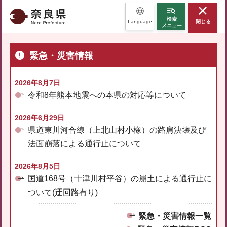
奈良県
検索
Language
閉じる
メニュー
緊急・災害情報
2026年8月7日
令和8年熊本地震への本県の対応等について
2026年6月29日
県道東川河合線（上北山村小橡）の路肩決壊及び
法面崩落による通行止について
2026年8月5日
国道168号（十津川村平谷）の崩土による通行止に
ついて(迂回路有り)
緊急・災害情報一覧