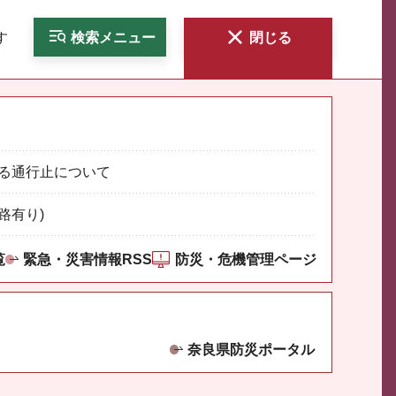
す
検索
メニュー
閉じる
る通行止について
路有り)
覧
緊急・災害情報RSS
防災・危機管理ページ
奈良県防災ポータル