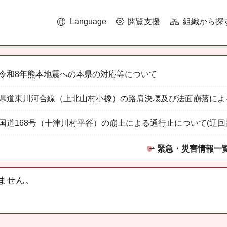
Language
閲覧支援
組織から探
令和8年熊本地震への本県の対応等について
県道東川河合線（上北山村小橡）の路肩決壊及び法面崩落によ
国道168号（十津川村平谷）の崩土による通行止について(迂回
緊急・災害情報一
ません。