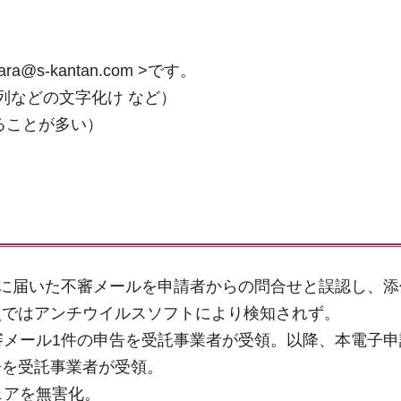
nara@s-kantan.com >です。
列などの文字化け など）
ることが多い）
クに届いた不審メールを申請者からの問合せと誤認し、
点ではアンチウイルスソフトにより検知されず。
審メール1件の申告を受託事業者が受領。以降、本電子
告を受託事業者が受領。
ェアを無害化。