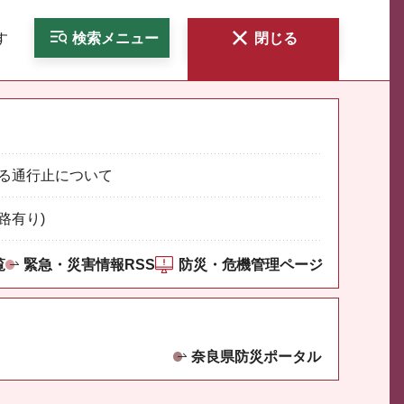
す
検索
メニュー
閉じる
る通行止について
路有り)
覧
緊急・災害情報RSS
防災・危機管理ページ
奈良県防災ポータル