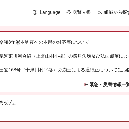
Language
閲覧支援
組織から探
令和8年熊本地震への本県の対応等について
県道東川河合線（上北山村小橡）の路肩決壊及び法面崩落によ
国道168号（十津川村平谷）の崩土による通行止について(迂回
緊急・災害情報一
ません。