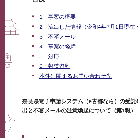
1 事案の概要
2 流出した情報（令和4年7月1日現在
3 不審メール
4 事案の経緯
5 対応
6 報道資料
本件に関するお問い合わせ先
奈良県電子申請システム（e古都なら）の受託
出と不審メールの注意喚起について（第1報）