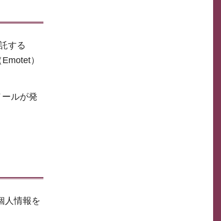
託する
otet）
メールが発
個人情報を