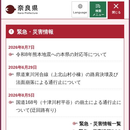
奈良県
検索
Language
閉じる
メニュー
緊急・災害情報
2026年8月7日
令和8年熊本地震への本県の対応等について
2026年6月29日
県道東川河合線（上北山村小橡）の路肩決壊及び
法面崩落による通行止について
2026年8月5日
国道168号（十津川村平谷）の崩土による通行止に
ついて(迂回路有り)
緊急・災害情報一覧