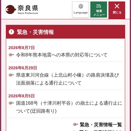
奈良県
検索
Language
閉じる
メニュー
緊急・災害情報
2026年8月7日
令和8年熊本地震への本県の対応等について
2026年6月29日
県道東川河合線（上北山村小橡）の路肩決壊及び
法面崩落による通行止について
2026年8月5日
国道168号（十津川村平谷）の崩土による通行止に
ついて(迂回路有り)
緊急・災害情報一覧