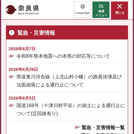
奈良県
検索
Language
閉じる
メニュー
緊急・災害情報
2026年8月7日
令和8年熊本地震への本県の対応等について
2026年6月29日
県道東川河合線（上北山村小橡）の路肩決壊及び
法面崩落による通行止について
2026年8月5日
国道168号（十津川村平谷）の崩土による通行止に
ついて(迂回路有り)
緊急・災害情報一覧