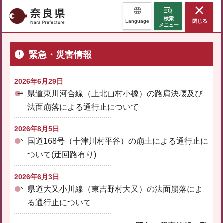
奈良県
検索
Language
閉じる
メニュー
緊急・災害情報
2026年6月29日
県道東川河合線（上北山村小橡）の路肩決壊及び
法面崩落による通行止について
2026年8月5日
国道168号（十津川村平谷）の崩土による通行止に
ついて(迂回路有り)
2026年6月3日
県道大又小川線（東吉野村大又）の法面崩落によ
る通行止について