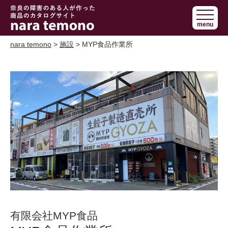
奈良で障害の
menu
ある人の手作
り商品 nara
nara temono
>
施設
> MYP食品作業所
temono
有限会社MYP食品