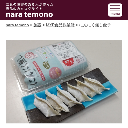
奈良で障害の
menu
ある人の手作
り商品 nara
nara temono
>
施設
>
MYP食品作業所
> にんにく無し餃子
temono