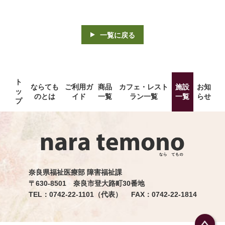
一覧に戻る
ト
ならても
ご利用ガ
商品
カフェ・レスト
施設
お知
ッ
のとは
イド
一覧
ラン一覧
一覧
らせ
プ
奈良県福祉医療部 障害福祉課
〒630-8501 奈良市登大路町30番地
TEL：0742-22-1101（代表） FAX：0742-22-1814