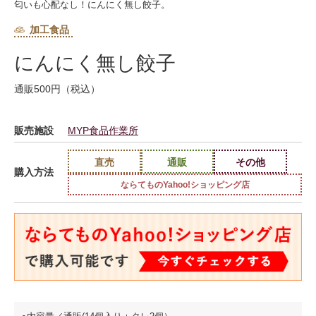
匂いも心配なし！にんにく無し餃子。
加工食品
にんにく無し餃子
通販500円（税込）
販売施設
MYP食品作業所
直売
通販
その他
購入方法
ならてものYahoo!ショッピング店