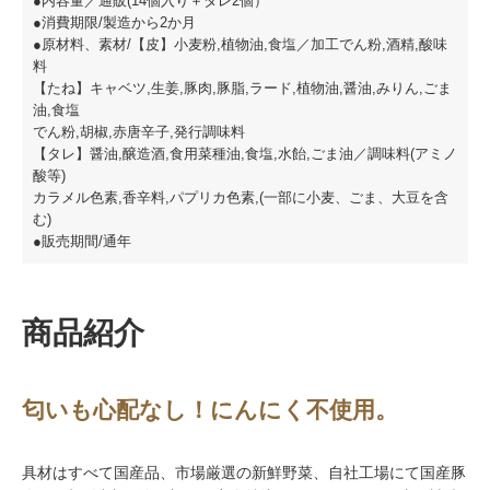
●内容量／通販(14個入り＋タレ2個）
●消費期限/製造から2か月
●原材料、素材/【皮】小麦粉,植物油,食塩／加工でん粉,酒精,酸味
料
【たね】キャベツ,生姜,豚肉,豚脂,ラード,植物油,醤油,みりん,ごま
油,食塩
でん粉,胡椒,赤唐辛子,発行調味料
【タレ】醤油,醸造酒,食用菜種油,食塩,水飴,ごま油／調味料(アミノ
酸等)
カラメル色素,香辛料,パプリカ色素,(一部に小麦、ごま、大豆を含
む)
●販売期間/通年
商品紹介
匂いも心配なし！にんにく不使用。
具材はすべて国産品、市場厳選の新鮮野菜、自社工場にて国産豚