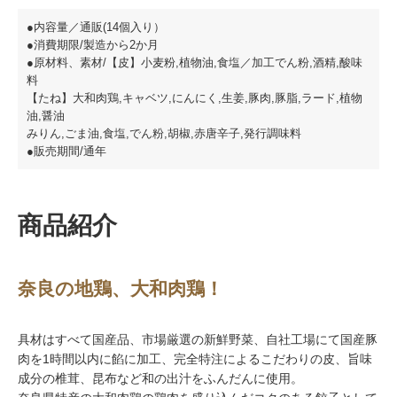
●内容量／通販(14個入り）
●消費期限/製造から2か月
●原材料、素材/【皮】小麦粉,植物油,食塩／加工でん粉,酒精,酸味
料
【たね】大和肉鶏,キャベツ,にんにく,生姜,豚肉,豚脂,ラード,植物
油,醤油
みりん,ごま油,食塩,でん粉,胡椒,赤唐辛子,発行調味料
●販売期間/通年
商品紹介
奈良の地鶏、大和肉鶏！
具材はすべて国産品、市場厳選の新鮮野菜、自社工場にて国産豚
肉を1時間以内に餡に加工、完全特注によるこだわりの皮、旨味
成分の椎茸、昆布など和の出汁をふんだんに使用。