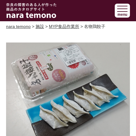
奈良で障害の
menu
ある人の手作
り商品 nara
nara temono
>
施設
>
MYP食品作業所
> 名物鶏餃子
temono