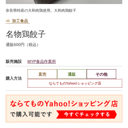
奈良県特産の大和肉鶏使用。大和肉鶏餃子
加工食品
名物鶏餃子
通販600円（税込）
販売施設
MYP食品作業所
直売
通販
その他
購入方法
ならてものYahoo!ショッピング店