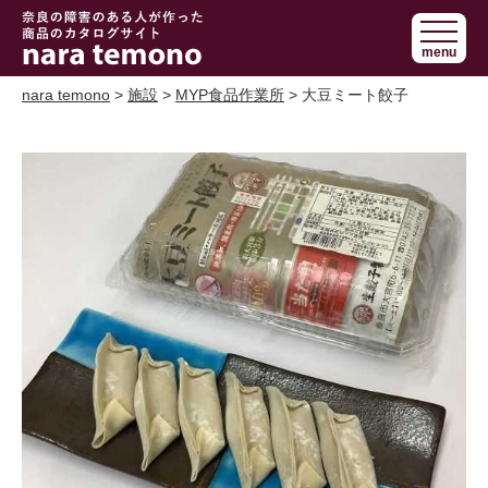
奈良で障害の
menu
ある人の手作
り商品 nara
nara temono
>
施設
>
MYP食品作業所
> 大豆ミート餃子
temono