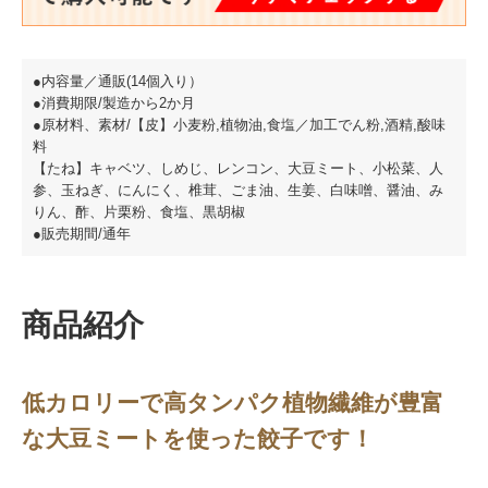
●内容量／通販(14個入り）
●消費期限/製造から2か月
●原材料、素材/【皮】小麦粉,植物油,食塩／加工でん粉,酒精,酸味
料
【たね】キャベツ、しめじ、レンコン、大豆ミート、小松菜、人
参、玉ねぎ、にんにく、椎茸、ごま油、生姜、白味噌、醤油、み
りん、酢、片栗粉、食塩、黒胡椒
●販売期間/通年
商品紹介
低カロリーで高タンパク植物繊維が豊富
な大豆ミートを使った餃子です！