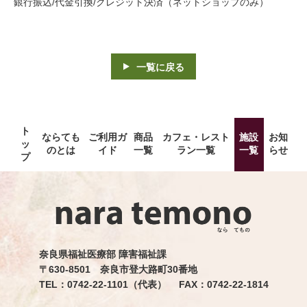
銀行振込/代金引換/クレジット決済（ネットショップのみ）
一覧に戻る
ト
ならても
ご利用ガ
商品
カフェ・レスト
施設
お知
ッ
のとは
イド
一覧
ラン一覧
一覧
らせ
プ
奈良県福祉医療部 障害福祉課
〒630-8501 奈良市登大路町30番地
TEL：0742-22-1101（代表） FAX：0742-22-1814