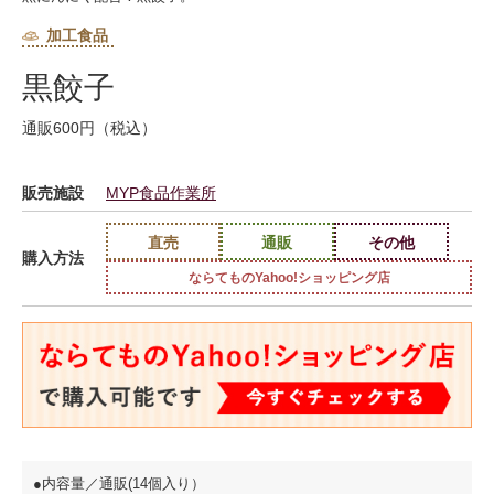
加工食品
黒餃子
通販600円（税込）
販売施設
MYP食品作業所
直売
通販
その他
購入方法
ならてものYahoo!ショッピング店
●内容量／通販(14個入り）