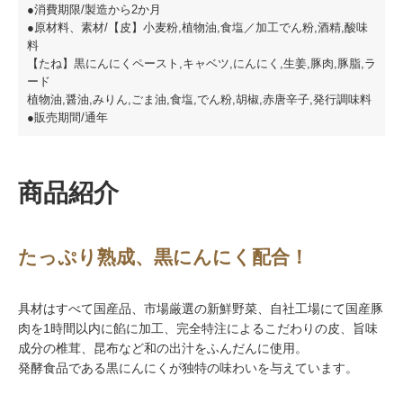
●消費期限/製造から2か月
●原材料、素材/【皮】小麦粉,植物油,食塩／加工でん粉,酒精,酸味
料
【たね】黒にんにくペースト,キャベツ,にんにく,生姜,豚肉,豚脂,ラ
ード
植物油,醤油,みりん,ごま油,食塩,でん粉,胡椒,赤唐辛子,発行調味料
●販売期間/通年
商品紹介
たっぷり熟成、黒にんにく配合！
具材はすべて国産品、市場厳選の新鮮野菜、自社工場にて国産豚
肉を1時間以内に餡に加工、完全特注によるこだわりの皮、旨味
成分の椎茸、昆布など和の出汁をふんだんに使用。
発酵食品である黒にんにくが独特の味わいを与えています。