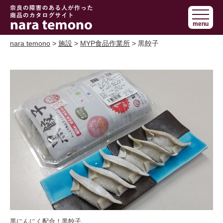
奈良で障害の
menu
ある人の手作
り商品 nara
nara temono
>
施設
>
MYP食品作業所
> 黒餃子
temono
黒にんにく配合！黒餃子。