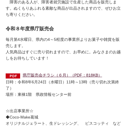
障害のある人が、障害者就労施設で生産した商品を販売しま
す。ぬくもりあふれる素敵な商品が出品されますので、ぜひお立
ち寄りください。
令和８年度県庁販売会
毎月第4水曜日、県内の4～5程度の事業所よりお菓子や雑貨を販
売します。
人気商品はすぐに売り切れますので、お早めに。みなさまのお越
しをお待ちしています！
県庁販売会チラシ（６月）（PDF：818KB）
日時：令和8年6月24日（水曜日）11時～13時（売り切れ次第終
了）
場所：東棟1階 県政情報センター前
☆出店事業所☆
◆Coco-Make葛城
オリジナルジェラート、生ドレッシング、 ビスコッティ など