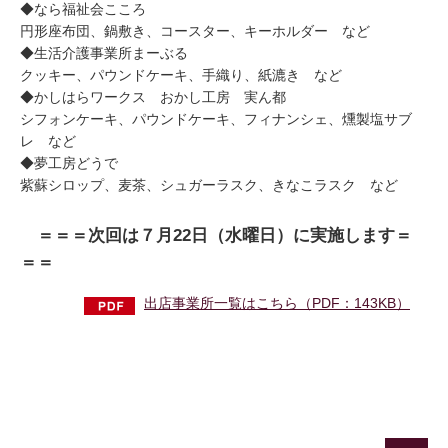
◆なら福祉会こころ
円形座布団、鍋敷き、コースター、キーホルダー など
◆生活介護事業所まーぶる
クッキー、パウンドケーキ、手織り、紙漉き など
◆かしはらワークス おかし工房 実ん都
シフォンケーキ、パウンドケーキ、フィナンシェ、燻製塩サブ
レ など
◆夢工房どうで
紫蘇シロップ、麦茶、シュガーラスク、きなこラスク など
＝＝＝次回は７月22日（水曜日）に実施します＝
＝＝
出店事業所一覧はこちら（PDF：143KB）