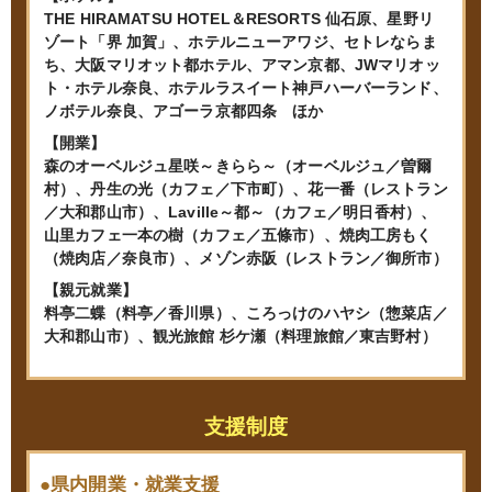
THE HIRAMATSU HOTEL＆RESORTS 仙石原、星野リ
ゾート「界 加賀」、ホテルニューアワジ、セトレならま
ち、大阪マリオット都ホテル、アマン京都、JWマリオッ
ト・ホテル奈良、ホテルラスイート神戸ハーバーランド、
ノボテル奈良、アゴーラ京都四条 ほか
【開業】
森のオーベルジュ星咲～きらら～（オーベルジュ／曽爾
村）、丹生の光（カフェ／下市町）、花一番（レストラン
／大和郡山市）、Laville～都～（カフェ／明日香村）、
山里カフェ一本の樹（カフェ／五條市）、焼肉工房もく
（焼肉店／奈良市）、メゾン赤阪（レストラン／御所市）
【親元就業】
料亭二蝶（料亭／香川県）、ころっけのハヤシ（惣菜店／
大和郡山市）、観光旅館 杉ケ瀬（料理旅館／東吉野村）
支援制度
●県内開業・就業支援