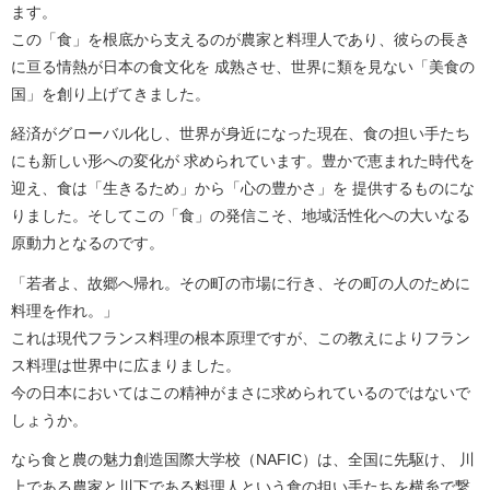
ます。
この「食」を根底から支えるのが農家と料理人であり、彼らの長き
に亘る情熱が日本の食文化を
成熟させ、世界に類を見ない「美食の
国」を創り上げてきました。
経済がグローバル化し、世界が身近になった現在、食の担い手たち
にも新しい形への変化が
求められています。豊かで恵まれた時代を
迎え、食は「生きるため」から「心の豊かさ」を
提供するものにな
りました。そしてこの「食」の発信こそ、地域活性化への大いなる
原動力となるのです。
「若者よ、故郷へ帰れ。その町の市場に行き、その町の人のために
料理を作れ。」
これは現代フランス料理の根本原理ですが、この教えによりフラン
ス料理は世界中に広まりました。
今の日本においてはこの精神がまさに求められているのではないで
しょうか。
なら食と農の魅力創造国際大学校（NAFIC）は、全国に先駆け、
川
上である農家と川下である料理人という食の担い手たちを横糸で繋