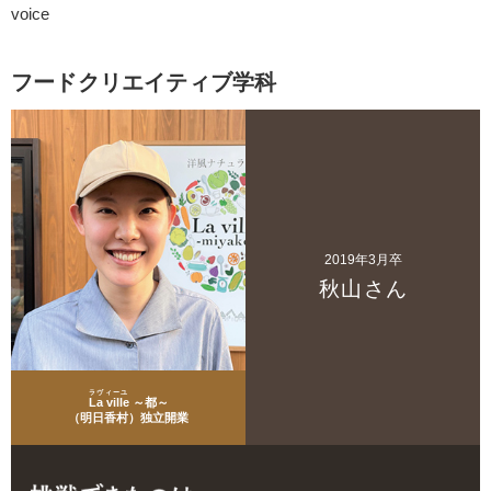
voice
フードクリエイティブ学科
2019年3月卒
秋山さん
ラヴィーユ
La ville
～都～
（明日香村）独立開業