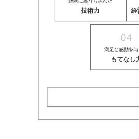
経験に裏打ちされた
技術力
経
満足と感動を与
もてなし