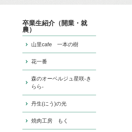
卒業生紹介（開業・就
農）
山里cafe 一本の樹
花一番
森のオーベルジュ星咲-き
らら-
丹生(にう)の光
焼肉工房 もく