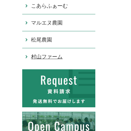
こあらふぁーむ
マルエヌ農園
松尾農園
村山ファーム