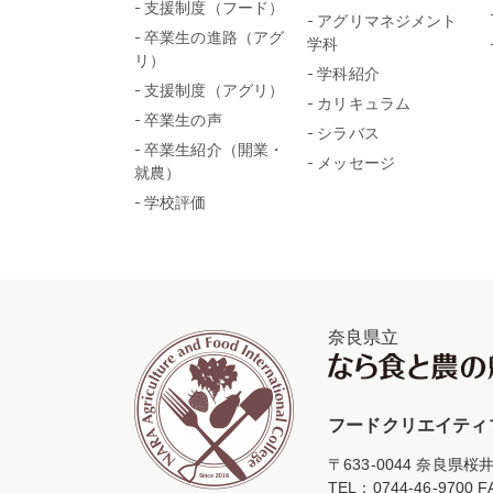
支援制度（フード）
アグリマネジメント
卒業生の進路（アグ
学科
リ）
学科紹介
支援制度（アグリ）
カリキュラム
卒業生の声
シラバス
卒業生紹介（開業・
メッセージ
就農）
学校評価
奈良県立
フードクリエイティ
〒633-0044 奈良県桜
TEL：
0744-46-9700
FA