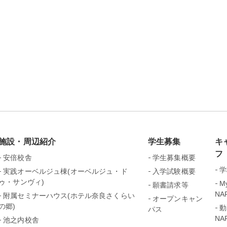
施設・周辺紹介
学生募集
キ
フ
安倍校舎
学生募集概要
学
実践オーベルジュ棟(オーベルジュ・ド
入学試験概要
ゥ・サンヴィ)
My
願書請求等
NA
附属セミナーハウス(ホテル奈良さくらい
オープンキャン
の郷)
動
パス
NA
池之内校舎