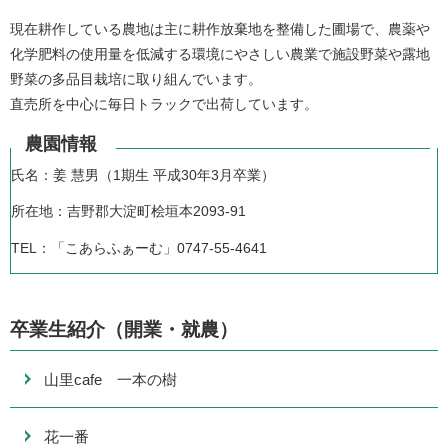
現在耕作している農地は主に耕作放棄地を整備した圃場で、農薬や
化学肥料の使用量を低減する環境にやさしい農業で施設野菜や露地
野菜の多品目栽培に取り組んでいます。
直売所を中心に毎日トラックで出荷しています。
農園情報
氏名：姜 慧男（1期生 平成30年3月卒業）
所在地：吉野郡大淀町桧垣本2093-91
TEL：「こあらふぁーむ」0747-55-4641
卒業生紹介（開業・就農）
山里cafe 一本の樹
花一番