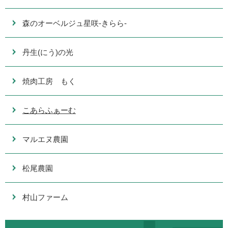
森のオーベルジュ星咲-きらら-
丹生(にう)の光
焼肉工房 もく
こあらふぁーむ
マルエヌ農園
松尾農園
村山ファーム