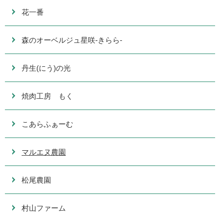
花一番
森のオーベルジュ星咲-きらら-
丹生(にう)の光
焼肉工房 もく
こあらふぁーむ
マルエヌ農園
松尾農園
村山ファーム