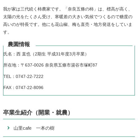
我が家は三代続く柿農家です。「奈良五條の柿」は、標高が高く、
太陽の光をたくさん受け、寒暖差の大きい気候でつくるので糖度の
高いのが特長です。他にも花山椒、梅も直売・地方発送をしていま
す。
農園情報
氏名：西 直也（2期生 平成31年度3月卒業）
所在地：〒637-0026 奈良県五條市湯谷市塚町87
TEL：0747-22-7222
FAX：0747-22-8096
卒業生紹介（開業・就農）
山里cafe 一本の樹