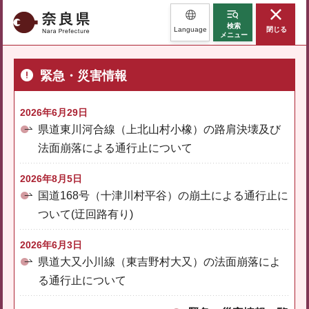
奈良県
検索
Language
閉じる
メニュー
緊急・災害情報
2026年6月29日
県道東川河合線（上北山村小橡）の路肩決壊及び
法面崩落による通行止について
2026年8月5日
国道168号（十津川村平谷）の崩土による通行止に
ついて(迂回路有り)
2026年6月3日
県道大又小川線（東吉野村大又）の法面崩落によ
る通行止について