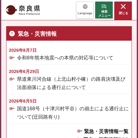
奈良県
検索
Language
閉じる
メニュー
緊急・災害情報
2026年8月7日
令和8年熊本地震への本県の対応等について
2026年6月29日
県道東川河合線（上北山村小橡）の路肩決壊及び
法面崩落による通行止について
2026年8月5日
国道168号（十津川村平谷）の崩土による通行止に
ついて(迂回路有り)
緊急・災害情報一覧