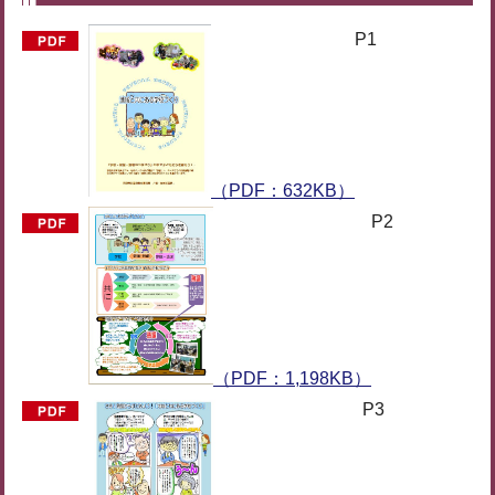
P1
（PDF：632KB）
P2
（PDF：1,198KB）
P3