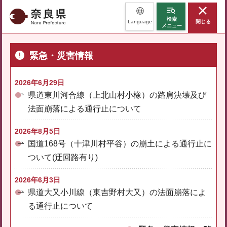
奈良県
検索
Language
閉じる
メニュー
緊急・災害情報
2026年6月29日
県道東川河合線（上北山村小橡）の路肩決壊及び
法面崩落による通行止について
2026年8月5日
国道168号（十津川村平谷）の崩土による通行止に
ついて(迂回路有り)
2026年6月3日
県道大又小川線（東吉野村大又）の法面崩落によ
る通行止について