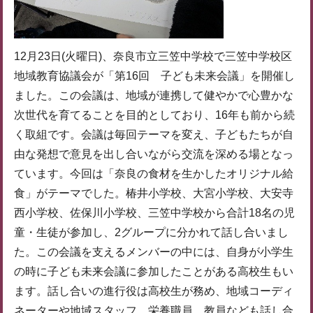
12月23日(火曜日)、奈良市立三笠中学校で三笠中学校区
地域教育協議会が「第16回 子ども未来会議」を開催し
ました。この会議は、地域が連携して健やかで心豊かな
次世代を育てることを目的としており、16年も前から続
く取組です。会議は毎回テーマを変え、子どもたちが自
由な発想で意見を出し合いながら交流を深める場となっ
ています。今回は「奈良の食材を生かしたオリジナル給
食」がテーマでした。椿井小学校、大宮小学校、大安寺
西小学校、佐保川小学校、三笠中学校から合計18名の児
童・生徒が参加し、2グループに分かれて話し合いまし
た。この会議を支えるメンバーの中には、自身が小学生
の時に子ども未来会議に参加したことがある高校生もい
ます。話し合いの進行役は高校生が務め、地域コーディ
ネーターや地域スタッフ、栄養職員、教員なども話し合