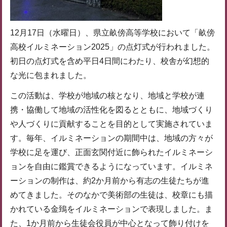
12月17日（水曜日）、県立畝傍高等学校において「畝傍
高校イルミネーション2025」の点灯式が行われました。
初日の点灯式を含め平日4日間にわたり、校舎が幻想的
な光に包まれました。
この活動は、学校が地域の核となり、地域と学校が連
携・協働して地域の活性化を図るとともに、地域づくり
や人づくりに貢献することを目的として実施されていま
す。毎年、イルミネーションの期間中は、地域の方々が
学校に足を運び、正面玄関付近に飾られたイルミネーシ
ョンを自由に鑑賞できるようになっています。イルミネ
ーションの制作は、約2か月前から有志の生徒たちが進
めてきました。そのなかで美術部の生徒は、校章にも描
かれている金鵄をイルミネーションで表現しました。ま
た、1か月前から生徒会役員が中心となって飾り付けを