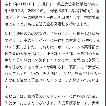
令和7年11月11日（火曜日）、県立大淀養護学校の高等
部3年生2名、2年生1名、中学部3年生2名の計5名が、地
域ドライバーの交通マナー向上を目的として、吉野警察
署の方々とともに交通安全啓発活動を行いました。
活動は警察署前の交差点にて実施され、生徒たちは信号
で停止した車のドライバーに手作りの交通安全啓発しお
りを手渡しました。しおりは、ホームルームや高等部の
軽作業の授業を活用し、小学部・中学部・高等部の児童
生徒全員で協力して製作したものです。表面には交通安
全を呼びかけるイラストが印刷され、裏面には「安ぜん
うんてん」や「いのちを大切に!!」など、児童生徒一人一
人が心を込めて手書きしたメッセージが添えられていま
す。
活動当日は、警察署の方がドライバーに声をかけた後、
生徒が「おはようございます。大淀養護学校です。安全