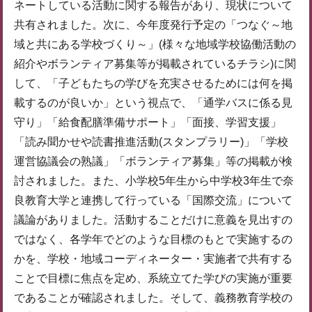
ネートしている活動に関する報告があり、現状について
共有されました。次に、今年度発行予定の「つなぐ～地
域と共にある学校づくり～」(様々な地域学校協働活動の
紹介やボランティア募集等が掲載されているチラシ)に関
して、「子どもたちの学びを充実させるためには何を掲
載するのが良いか」という視点で、「通学バスに係る見
守り」「給食配膳準備サポート」「面接、学習支援」
「読み聞かせや読書推進活動(スタンプラリー)」「学校
運営協議会の熟議」「ボランティア募集」等の掲載が検
討されました。また、小学校5年生から中学校3年生で奈
良教育大学と連携して行っている「国際交流」について
議論がありました。活動することだけに意義を見出すの
ではなく、各学年でどのような目標のもとで実施するの
かを、学校・地域コーディネーター・実施者で共有する
ことで目標に焦点を定め、系統立てた学びの実施が重要
であることが確認されました。そして、義務教育学校の