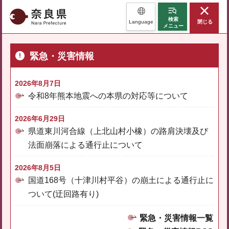
奈良県
検索
Language
閉じる
メニュー
緊急・災害情報
2026年8月7日
令和8年熊本地震への本県の対応等について
2026年6月29日
県道東川河合線（上北山村小橡）の路肩決壊及び
法面崩落による通行止について
2026年8月5日
国道168号（十津川村平谷）の崩土による通行止に
ついて(迂回路有り)
緊急・災害情報一覧