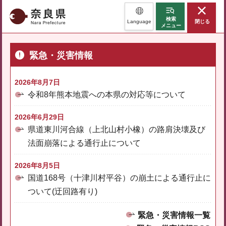
奈良県
検索
Language
閉じる
メニュー
緊急・災害情報
2026年8月7日
令和8年熊本地震への本県の対応等について
2026年6月29日
県道東川河合線（上北山村小橡）の路肩決壊及び
法面崩落による通行止について
2026年8月5日
国道168号（十津川村平谷）の崩土による通行止に
ついて(迂回路有り)
緊急・災害情報一覧