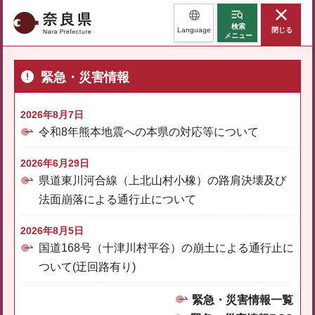
奈良県
検索
Language
閉じる
メニュー
緊急・災害情報
2026年8月7日
令和8年熊本地震への本県の対応等について
2026年6月29日
県道東川河合線（上北山村小橡）の路肩決壊及び
法面崩落による通行止について
2026年8月5日
国道168号（十津川村平谷）の崩土による通行止に
ついて(迂回路有り)
緊急・災害情報一覧