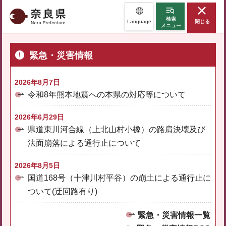
奈良県
検索
Language
閉じる
メニュー
緊急・災害情報
2026年8月7日
令和8年熊本地震への本県の対応等について
2026年6月29日
県道東川河合線（上北山村小橡）の路肩決壊及び
法面崩落による通行止について
2026年8月5日
国道168号（十津川村平谷）の崩土による通行止に
ついて(迂回路有り)
緊急・災害情報一覧