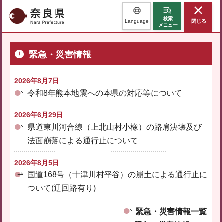
奈良県
検索
Language
閉じる
メニュー
緊急・災害情報
2026年8月7日
令和8年熊本地震への本県の対応等について
2026年6月29日
県道東川河合線（上北山村小橡）の路肩決壊及び
法面崩落による通行止について
2026年8月5日
国道168号（十津川村平谷）の崩土による通行止に
ついて(迂回路有り)
緊急・災害情報一覧