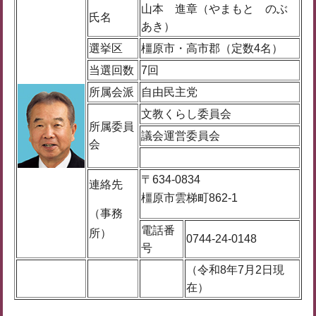
山本 進章（やまもと のぶ
氏名
あき）
選挙区
橿原市・高市郡（定数4名）
当選回数
7回
所属会派
自由民主党
文教くらし委員会
所属委員
議会運営委員会
会
〒634-0834
連絡先
橿原市雲梯町862-1
（事務
電話番
所）
0744-24-0148
号
（令和8年7月2日現
在）