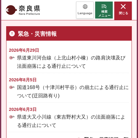
奈良県
検索
Language
閉じる
メニュー
緊急・災害情報
2026年6月29日
県道東川河合線（上北山村小橡）の路肩決壊及び
法面崩落による通行止について
2026年8月5日
国道168号（十津川村平谷）の崩土による通行止に
ついて(迂回路有り)
2026年6月3日
県道大又小川線（東吉野村大又）の法面崩落によ
る通行止について