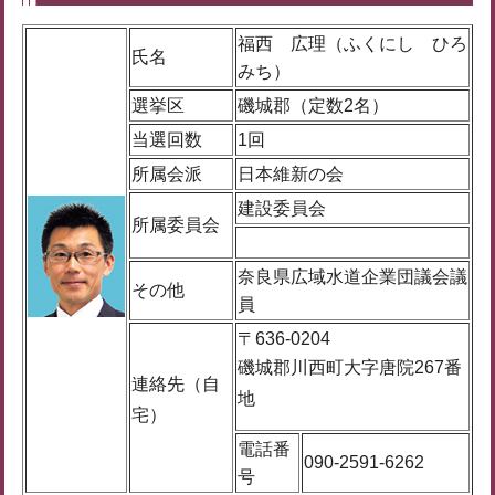
福西 広理（ふくにし ひろ
氏名
みち）
選挙区
磯城郡（定数2名）
当選回数
1回
所属会派
日本維新の会
建設委員会
所属委員会
奈良県広域水道企業団議会議
その他
員
〒636-0204
磯城郡川西町大字唐院267番
連絡先（自
地
宅）
電話番
090-2591-6262
号