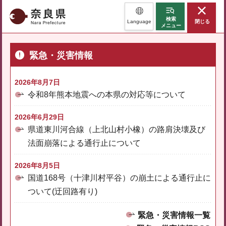
奈良県
検索
Language
閉じる
メニュー
緊急・災害情報
2026年8月7日
令和8年熊本地震への本県の対応等について
2026年6月29日
県道東川河合線（上北山村小橡）の路肩決壊及び
法面崩落による通行止について
2026年8月5日
国道168号（十津川村平谷）の崩土による通行止に
ついて(迂回路有り)
緊急・災害情報一覧