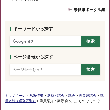
奈良県ポータル集
キーワードから探す
ページ番号から探す
トップページ
>
県政情報
>
選挙・議会
>
議会
>
奈良県議会
>
議
員名簿（選挙区別）
> 議員紹介／藤野 良次（ふじの よしつぐ）