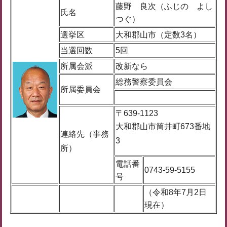
藤野 良次（ふじの よし
氏名
つぐ）
選挙区
大和郡山市（定数3名）
当選回数
5回
所属会派
改新なら
総務警察委員会
所属委員会
〒639-1123
大和郡山市筒井町673番地
連絡先（事務
3
所）
電話番
0743-59-5155
号
（令和8年7月2日
現在）