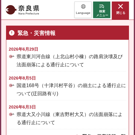
奈良県
検索
Language
閉じる
メニュー
緊急・災害情報
2026年6月29日
県道東川河合線（上北山村小橡）の路肩決壊及び
法面崩落による通行止について
2026年8月5日
国道168号（十津川村平谷）の崩土による通行止に
ついて(迂回路有り)
2026年6月3日
県道大又小川線（東吉野村大又）の法面崩落によ
る通行止について