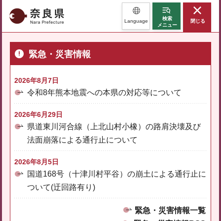
奈良県
検索
Language
閉じる
メニュー
緊急・災害情報
2026年8月7日
令和8年熊本地震への本県の対応等について
2026年6月29日
県道東川河合線（上北山村小橡）の路肩決壊及び
法面崩落による通行止について
2026年8月5日
国道168号（十津川村平谷）の崩土による通行止に
ついて(迂回路有り)
緊急・災害情報一覧