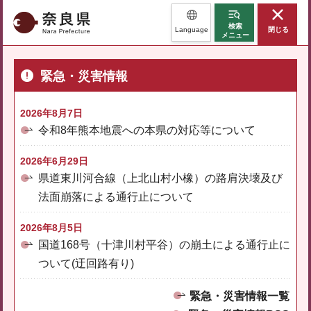
奈良県
検索
Language
閉じる
メニュー
緊急・災害情報
2026年8月7日
令和8年熊本地震への本県の対応等について
2026年6月29日
県道東川河合線（上北山村小橡）の路肩決壊及び
法面崩落による通行止について
2026年8月5日
国道168号（十津川村平谷）の崩土による通行止に
ついて(迂回路有り)
緊急・災害情報一覧