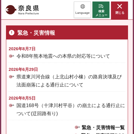
奈良県
検索
Language
閉じる
メニュー
緊急・災害情報
2026年8月7日
令和8年熊本地震への本県の対応等について
2026年6月29日
県道東川河合線（上北山村小橡）の路肩決壊及び
法面崩落による通行止について
2026年8月5日
国道168号（十津川村平谷）の崩土による通行止に
ついて(迂回路有り)
緊急・災害情報一覧