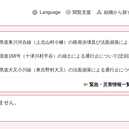
Language
閲覧支援
組織から探
県道東川河合線（上北山村小橡）の路肩決壊及び法面崩落によ
国道168号（十津川村平谷）の崩土による通行止について(迂回
県道大又小川線（東吉野村大又）の法面崩落による通行止につ
緊急・災害情報一
ません。