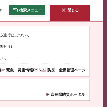
す
検索
メニュー
閉じる
る通行止について
路有り)
いて
覧
緊急・災害情報RSS
防災・危機管理ページ
奈良県防災ポータル