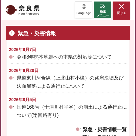
奈良県
検索
Language
閉じる
メニュー
緊急・災害情報
2026年8月7日
令和8年熊本地震への本県の対応等について
2026年6月29日
県道東川河合線（上北山村小橡）の路肩決壊及び
法面崩落による通行止について
2026年8月5日
国道168号（十津川村平谷）の崩土による通行止に
ついて(迂回路有り)
緊急・災害情報一覧