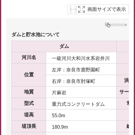
画面サイズで表示
ダムと貯水池について
ダム
河川名
集
一級河川大和川水系岩井川
湛
左岸：奈良市鹿野園町
位置
洪水
右岸：奈良市肘塚町
地質
サーチ
片麻岩
型式
常
重力式コンクリートダム
堤高
最
55.0m
堤頂長
総
180.9m