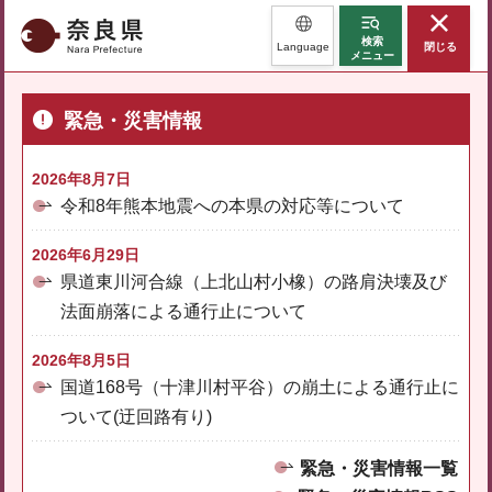
奈良県
検索
Language
閉じる
メニュー
緊急・災害情報
2026年8月7日
令和8年熊本地震への本県の対応等について
2026年6月29日
県道東川河合線（上北山村小橡）の路肩決壊及び
法面崩落による通行止について
2026年8月5日
国道168号（十津川村平谷）の崩土による通行止に
ついて(迂回路有り)
緊急・災害情報一覧