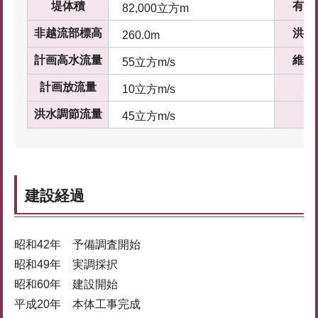
堤体積
有効
82,000立方m
非越流部標高
洪水
260.0m
計画高水流量
維持
55立方m/s
計画放流量
堆
10立方m/s
洪水調節流量
45立方m/s
建設経過
昭和42年 予備調査開始
昭和49年 実調採択
昭和60年 建設開始
平成20年 本体工事完成