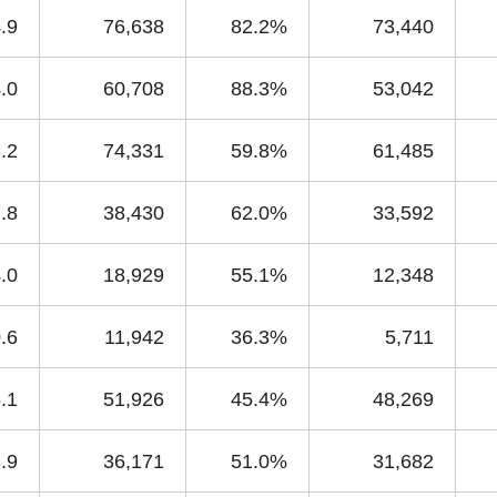
.9
76,638
82.2%
73,440
.0
60,708
88.3%
53,042
.2
74,331
59.8%
61,485
.8
38,430
62.0%
33,592
.0
18,929
55.1%
12,348
.6
11,942
36.3%
5,711
.1
51,926
45.4%
48,269
.9
36,171
51.0%
31,682