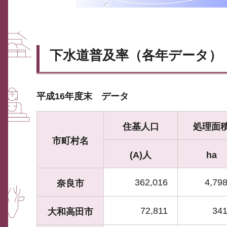
下水道普及率（各年データ）
平成16年度末 データ
住基人口
処理面
市町村名
(A)人
ha
362,016
4,798
奈良市
72,811
341
大和高田市