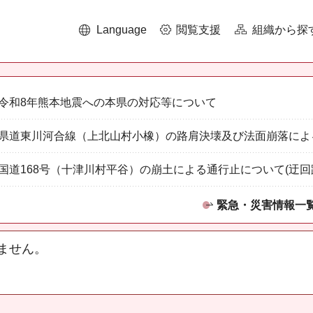
Language
閲覧支援
組織から探
令和8年熊本地震への本県の対応等について
県道東川河合線（上北山村小橡）の路肩決壊及び法面崩落によ
国道168号（十津川村平谷）の崩土による通行止について(迂回
緊急・災害情報一
ません。