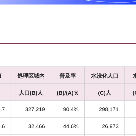
積
処理区域内
普及率
水洗化人口
人口(B)人
(B)/(A)％
(C)人
(
.7
327,219
90.4%
298,171
.6
32,466
44.6%
26,973