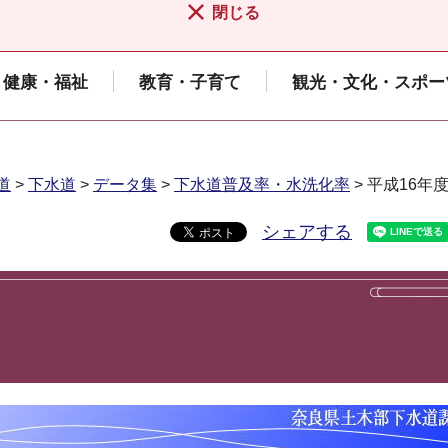
閉じる
健康・福祉
教育・子育て
観光・文化・スポー
道
>
下水道
>
データ集
>
下水道普及率・水洗化率
> 平成16年
シェアする