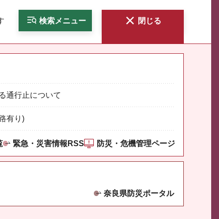
す
検索
メニュー
閉じる
る通行止について
路有り)
覧
緊急・災害情報RSS
防災・危機管理ページ
奈良県防災ポータル