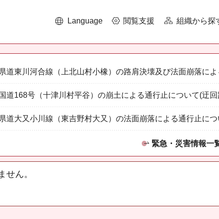
Language
閲覧支援
組織から探
県道東川河合線（上北山村小橡）の路肩決壊及び法面崩落によ
国道168号（十津川村平谷）の崩土による通行止について(迂回
県道大又小川線（東吉野村大又）の法面崩落による通行止につ
緊急・災害情報一
ません。