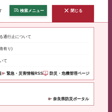
す
検索
メニュー
閉じる
る通行止について
路有り)
いて
覧
緊急・災害情報RSS
防災・危機管理ページ
奈良県防災ポータル