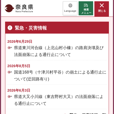
奈良県
検索
Language
閉じる
メニュー
緊急・災害情報
2026年6月29日
県道東川河合線（上北山村小橡）の路肩決壊及び
法面崩落による通行止について
2026年8月5日
国道168号（十津川村平谷）の崩土による通行止に
ついて(迂回路有り)
2026年6月3日
県道大又小川線（東吉野村大又）の法面崩落によ
る通行止について