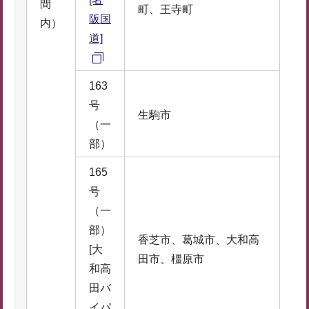
間
町、王寺町
阪国
内）
道]
163
号
生駒市
（一
部）
165
号
（一
部）
香芝市、葛城市、大和高
[大
田市、橿原市
和高
田バ
イパ