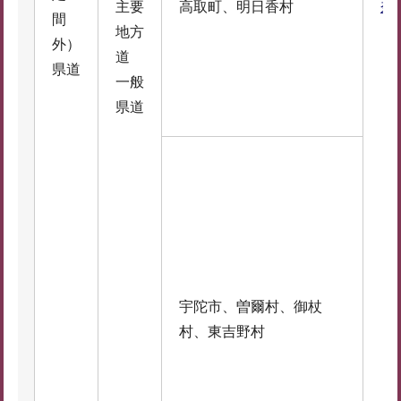
主要
高取町、明日香村
奈
間
地方
外）
道
県道
一般
県道
宇陀市、曽爾村、御杖
村、東吉野村