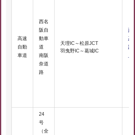
西名
阪自
西
高速
動車
高
天理IC～松原JCT
自動
道
路
羽曳野IC～葛城IC
車道
南阪
（
奈道
路
24
号
（全