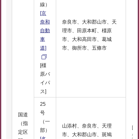
線）
[京
奈和
奈良市、大和郡山市、天
自動
理市、田原本町、橿原
車
市、大和高田市、葛城
道]
市、御所市、五條市
[橿
原バ
イパ
ス]
25
号
国道
（一
（指
山添村、奈良市、天理
国
部）
定区
市、大和郡山市、斑鳩
通
[名