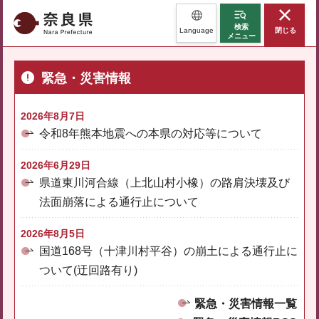
奈良県
検索
Language
閉じる
メニュー
緊急・災害情報
2026年8月7日
令和8年熊本地震への本県の対応等について
2026年6月29日
県道東川河合線（上北山村小橡）の路肩決壊及び
法面崩落による通行止について
2026年8月5日
国道168号（十津川村平谷）の崩土による通行止に
ついて(迂回路有り)
緊急・災害情報一覧