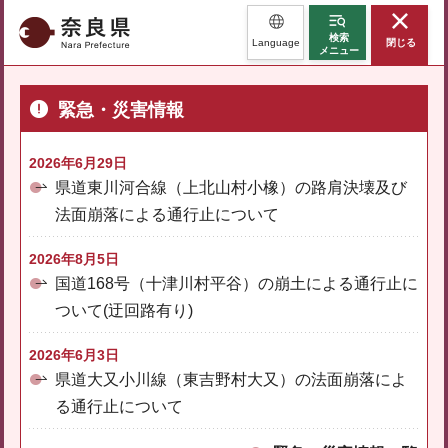
奈良県
検索
Language
閉じる
メニュー
緊急・災害情報
2026年6月29日
県道東川河合線（上北山村小橡）の路肩決壊及び
法面崩落による通行止について
2026年8月5日
国道168号（十津川村平谷）の崩土による通行止に
ついて(迂回路有り)
2026年6月3日
県道大又小川線（東吉野村大又）の法面崩落によ
る通行止について