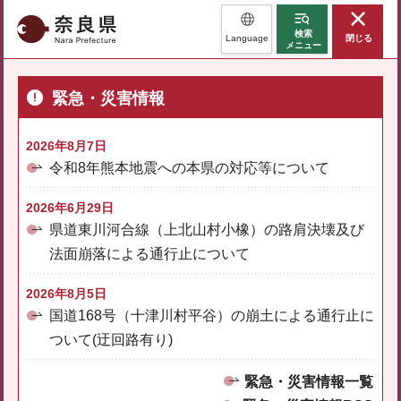
奈良県
検索
Language
閉じる
メニュー
緊急・災害情報
2026年8月7日
令和8年熊本地震への本県の対応等について
2026年6月29日
県道東川河合線（上北山村小橡）の路肩決壊及び
法面崩落による通行止について
2026年8月5日
国道168号（十津川村平谷）の崩土による通行止に
ついて(迂回路有り)
緊急・災害情報一覧