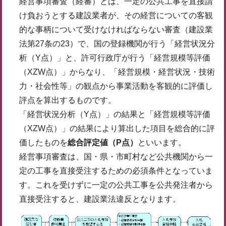
経営事項審査（経審）とは、一定の公共工事を直接請
け負おうとする建設業者が、その経営についての客観
的な事柄について受けなければならない審査（建設業
法第27条の23）で、国の登録機関が行う「経営状況分
析（Y点）」と、許可行政庁が行う「経営規模等評価
（XZW点）」からなり、「経営規模・経営状況・技術
力・社会性等」の観点から事業活動を客観的に評価し
評点を算出するものです。
「経営状況分析（Y点）」の結果と「経営規模等評価
（XZW点）」の結果により算出した項目を総合的に評
価したものを
総合評定値（P点）
といいます。
経営事項審査は、国・県・市町村など公共機関から一
定の工事を直接受注するための必須条件となっていま
す。これを受けずに一定の公共工事を公共発注者から
直接受注すると、建設業法違反となります。