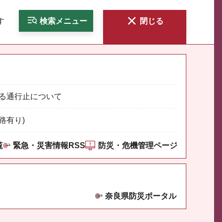
す
検索
メニュー
閉じる
る通行止について
路有り)
覧
緊急・災害情報RSS
防災・危機管理ページ
奈良県防災ポータル