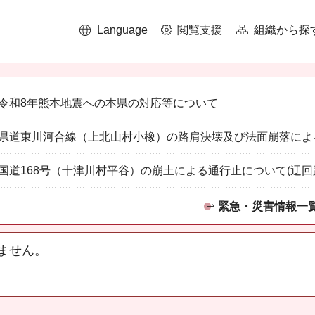
Language
閲覧支援
組織から探
令和8年熊本地震への本県の対応等について
県道東川河合線（上北山村小橡）の路肩決壊及び法面崩落によ
国道168号（十津川村平谷）の崩土による通行止について(迂回
緊急・災害情報一
ません。