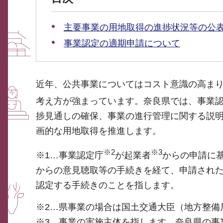
主要事業の用地取得の進捗状況等の公
事業認定の適期申請について
近年、公共事業についてはコスト意識の高ま
考え方が強まっています。奈良県では、事業
捗見通しの確保、事業の進行管理に関する説
画的な用地取得を推進します。
※2
※3
※1…事業認定庁
が起業者
からの申請に
からの意見聴取等の手続きを経て、申請され
認定する手続きのことを指します。
※2…県事業の場合は国土交通大臣（地方整備
※3…事業の実施主体を指します。奈良県の事