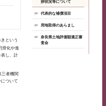
捗状況等について
代表的な補償項目
用地取得のあらまし
奈良県土地評価額適正審
べきという
査会
円滑化や進
公表し、計
第三者機関
かについて