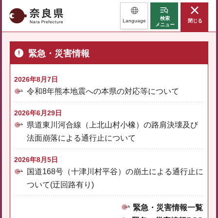
奈良県
検索
Language
閉じる
メニュー
緊急・災害情報
2026年8月7日
令和8年熊本地震への本県の対応等について
2026年6月29日
県道東川河合線（上北山村小橡）の路肩決壊及び
法面崩落による通行止について
2026年8月5日
国道168号（十津川村平谷）の崩土による通行止に
ついて(迂回路有り)
緊急・災害情報一覧