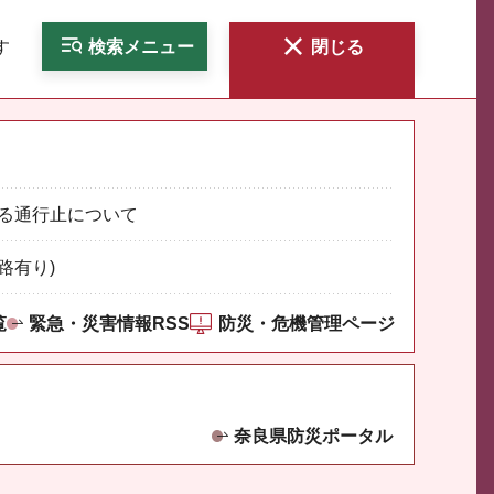
す
検索
メニュー
閉じる
る通行止について
路有り)
覧
緊急・災害情報RSS
防災・危機管理ページ
奈良県防災ポータル