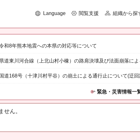
Language
閲覧支援
組織から探
令和8年熊本地震への本県の対応等について
県道東川河合線（上北山村小橡）の路肩決壊及び法面崩落によ
国道168号（十津川村平谷）の崩土による通行止について(迂回
緊急・災害情報一
ません。