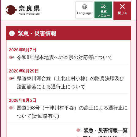
奈良県
検索
Language
閉じる
メニュー
緊急・災害情報
2026年8月7日
令和8年熊本地震への本県の対応等について
2026年6月29日
県道東川河合線（上北山村小橡）の路肩決壊及び
法面崩落による通行止について
2026年8月5日
国道168号（十津川村平谷）の崩土による通行止に
ついて(迂回路有り)
緊急・災害情報一覧