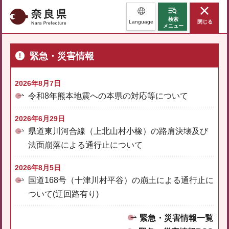
奈良県
検索
Language
閉じる
メニュー
緊急・災害情報
2026年8月7日
令和8年熊本地震への本県の対応等について
2026年6月29日
県道東川河合線（上北山村小橡）の路肩決壊及び
法面崩落による通行止について
2026年8月5日
国道168号（十津川村平谷）の崩土による通行止に
ついて(迂回路有り)
緊急・災害情報一覧